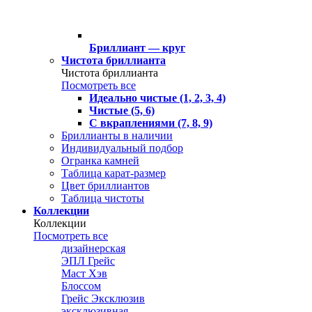
Бриллиант — круг
Чистота бриллианта
Чистота бриллианта
Посмотреть все
Идеально чистые (1, 2, 3, 4)
Чистые (5, 6)
С вкраплениями (7, 8, 9)
Бриллианты в наличии
Индивидуальный подбор
Огранка камней
Таблица карат-размер
Цвет бриллиантов
Таблица чистоты
Коллекции
Коллекции
Посмотреть все
дизайнерская
ЭПЛ Грейс
Маст Хэв
Блоссом
Грейс Эксклюзив
эксклюзивная