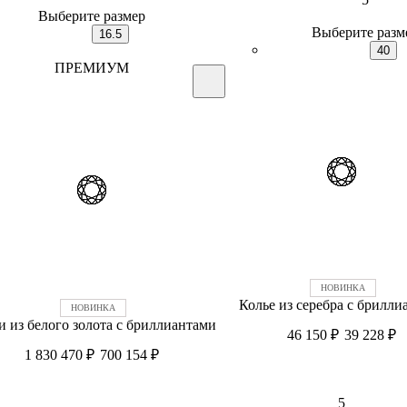
Выберите размер
Выберите разм
16.5
40
ПРЕМИУМ
Колье из серебра с брилли
и из белого золота c бриллиантами
46 150
₽
39 228
₽
1 830 470
₽
700 154
₽
5