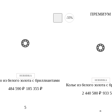
ПРЕМИУМ
-55%
о из белого золота c бриллиантами
Колье из белого золота c 
484 590
₽
185 355
₽
2 440 580
₽
933 
5
5