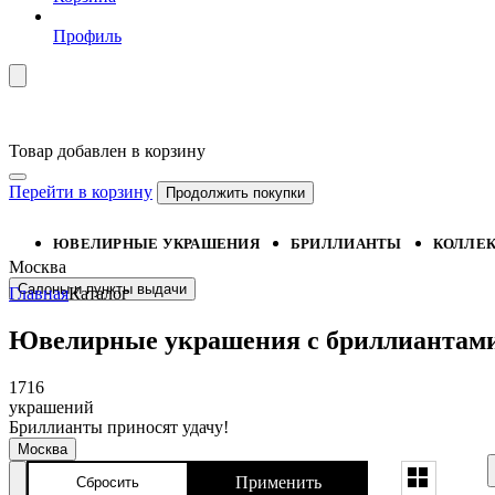
Профиль
Товар добавлен в корзину
Перейти в корзину
Продолжить покупки
ЮВЕЛИРНЫЕ УКРАШЕНИЯ
БРИЛЛИАНТЫ
КОЛЛЕ
Москва
Салоны и пункты выдачи
Главная
Каталог
Ювелирные украшения с бриллиантами 
1716
украшений
Бриллианты приносят удачу!
Москва
8 800 333 67 37
Применить
Сбросить