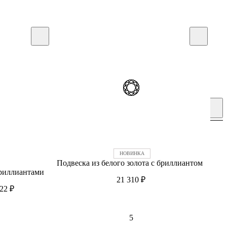
Подвеска из белого золота с бриллиантом
бриллиантами
21 310
₽
522
₽
5